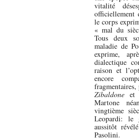
vitalité dése
officiellement
le corps expri
« mal du sièc
Tous deux sou
maladie de Po
exprime, ap
dialectique c
raison et l’o
encore compa
fragmentaires,
Zibaldone
et
Martone néan
vingtième siè
Leopardi: le 
aussitôt révél
Pasolini.