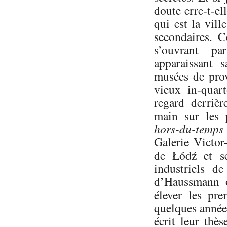
doute erre-t-e
qui est la vil
secondaires. C
s’ouvrant pa
apparaissant 
musées de prov
vieux in-quar
regard derrièr
main sur les 
hors-du-temps
Galerie Victo
de Łódź et se
industriels d
d’Haussmann o
élever les pre
quelques année
écrit leur thès