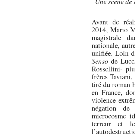
Une scène de 
Avant de réa
2014, Mario Ma
magistrale d
nationale, autr
unifiée. Loin 
Senso
de Lucc
Rossellini- pl
frères Taviani
tiré du roman 
en France, do
violence extrê
négation de 
microcosme id
terreur et l
l’autodestruc