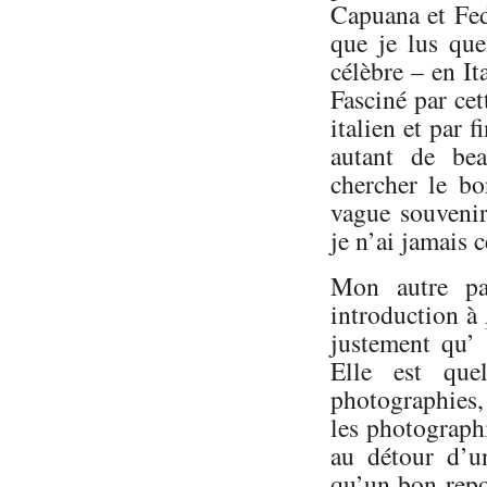
Capuana et Fed
que je lus qu
célèbre – en I
Fasciné par cet
italien et par 
autant de bea
chercher le bo
vague souvenir
je n’ai jamais c
Mon autre pat
introduction à
justement qu’ 
Elle est que
photographies,
les photographi
au détour d’u
qu’un bon repo