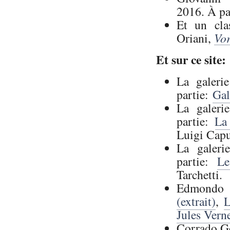
2016. À pa
Et un cla
Oriani,
Vor
Et sur ce site:
La galeri
partie:
Gal
La galeri
partie:
La
Luigi Cap
La galeri
partie:
Le
Tarchetti.
Edmondo
(extrait)
,
L
Jules Vern
Corrado G