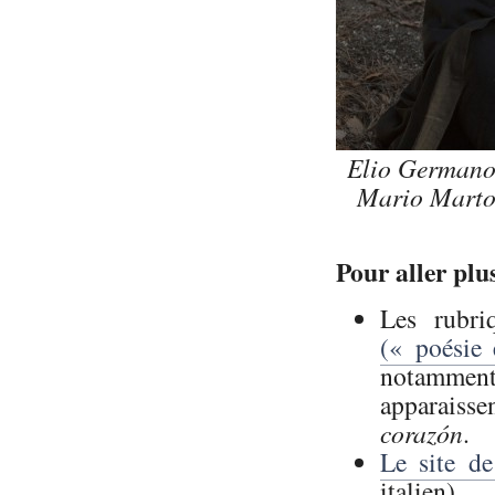
Elio Germano,
Mario Marton
Pour aller plus
Les rubr
(« poésie 
notammen
apparaiss
corazón
.
Le site d
italien).