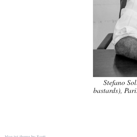
Stefano Sol
bastards), Pari
blog.txt
theme by
Scott