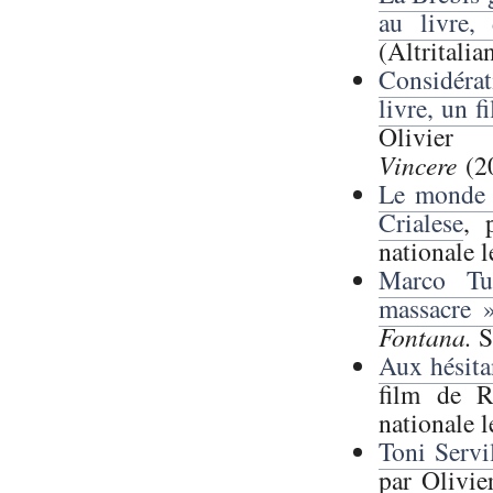
au livre,
(Altritalia
Considérat
livre, un f
Olivier 
Vincere
(20
Le monde 
Crialese
, 
nationale 
Marco Tu
massacre 
Fontana.
S
Aux hésita
film de R
nationale l
Toni Servil
par Olivier