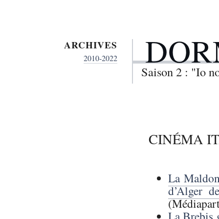
DOR
ARCHIVES
2010-2022
Saison 2 : "Io 
CINÉMA I
La Maldonn
d’Alger d
(Médiapart
La Brebis 