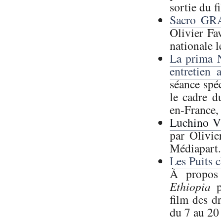
sortie du 
Sacro GRA
Olivier Fa
nationale 
La prima N
entretien
séance spé
le cadre d
en-France,
Luchino Vi
par Olivie
Médiapart.
Les Puits 
À propos
Ethiopia
film des d
du 7 au 20 