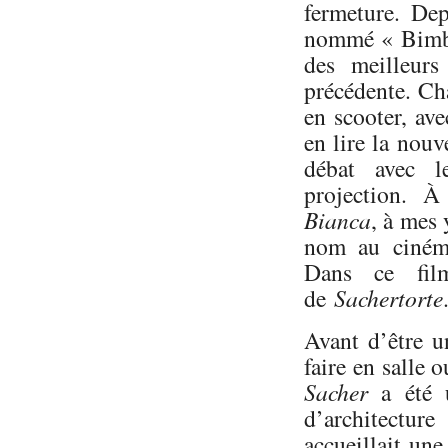
fermeture. Dep
nommé « Bimbi 
des meilleurs
précédente. Ch
en scooter, ave
en lire la nouv
débat avec l
projection. À
Bianca
, à mes 
nom au ciném
Dans ce film
de
Sachertorte
Avant d’être u
faire en salle 
Sacher
a été u
d’architectur
accueillait une