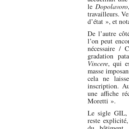
le
Dopolavoro
travailleurs. 
d’état », et no
De l’autre côt
l’on peut encor
nécessaire / 
gradation pat
Vincere
, qui e
masse imposante
cela ne laiss
inscription. A
une affiche r
Moretti ».
Le sigle GIL
reste explicit
du bâtiment