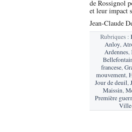
de Rossignol p
et leur impact 
Jean-Claude D
Rubriques :
Anloy
,
Atr
Ardennes
,
Bellefontai
francese
,
Gr
mouvement
,
H
Jour de deuil
,
Maissin
,
Me
Première guer
Vill