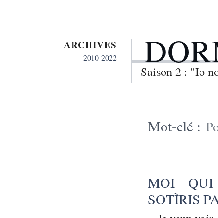
DOR
ARCHIVES
2010-2022
Saison 2 : "Io 
Mot-clé :
Po
MOI QUI
SOTÌRIS P
« Je veux voir 