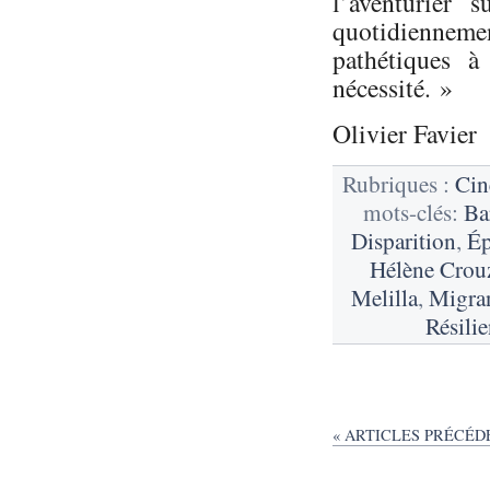
l’aventurier 
quotidiennem
pathétiques à
nécessité. »
Olivier Favier
Rubriques :
Ci
mots-clés:
Ba
Disparition
,
É
Hélène Crouz
Melilla
,
Migra
Résili
« ARTICLES PRÉCÉD