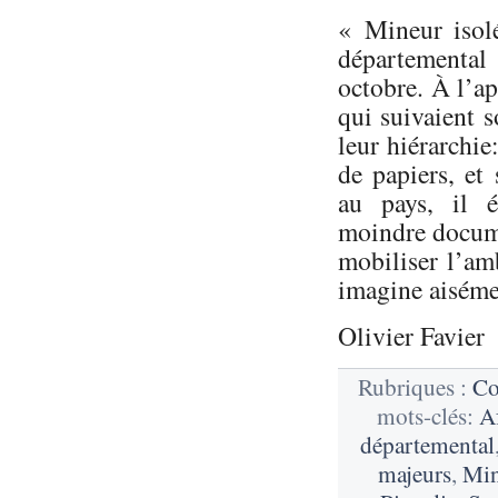
« Mineur isolé
départemental
octobre. À l’ap
qui suivaient s
leur hiérarchi
de papiers, et
au pays, il é
moindre docume
mobiliser l’am
imagine aisémen
Olivier Favier
Rubriques :
Co
mots-clés:
A
départemental
majeurs
,
Min