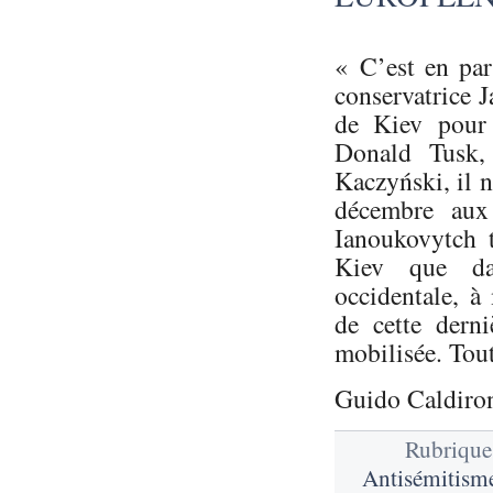
« C’est en part
con­ser­va­tric
de Kiev pour 
Donald Tusk, 
Kaczyński, il 
décembre aux 
Ianoukovytch 
Kiev que dan
occidentale, à
de cette derni
mobilisée. Tout
Guido Caldiro
Rubrique
Antisémitism