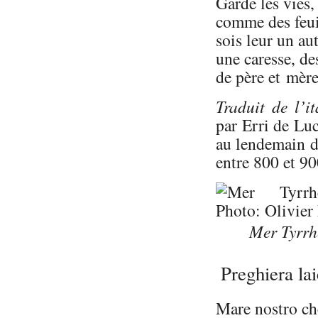
Garde les vies,
comme des feuil
sois leur un a
une caresse, des
de père et mère
Traduit de l’i
par Erri de Luc
au lendemain du
entre 800 et 9
Mer Tyrrh
Preghiera la
Mare nostro che