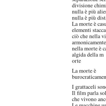
divisione chim
nulla è più ali
nulla è più dis
La morte è casu
elementi stacca
ciò che nella v
armonicamente 
nella morte è c
algida della m
orte
La morte è
burocraticamen
I grattaceli so
Il film parla s
che vivono anc
Le macchine u