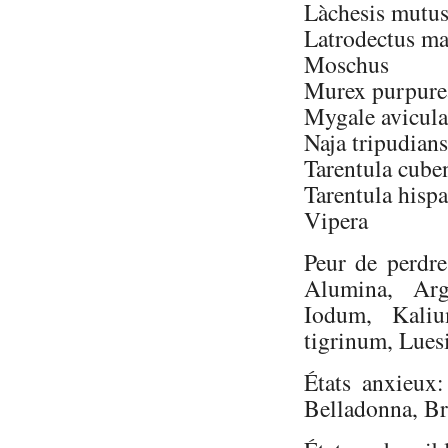
Làchesis mutu
Latrodectus ma
Moschus
Murex purpure
Mygale avicula
Naja tripudians
Tarentula cube
Tarentula hisp
Vipera
Peur de perdre
Alumina, Arg
Iodum, Kali
tigrinum, Lues
États anxieux
Belladonna, B