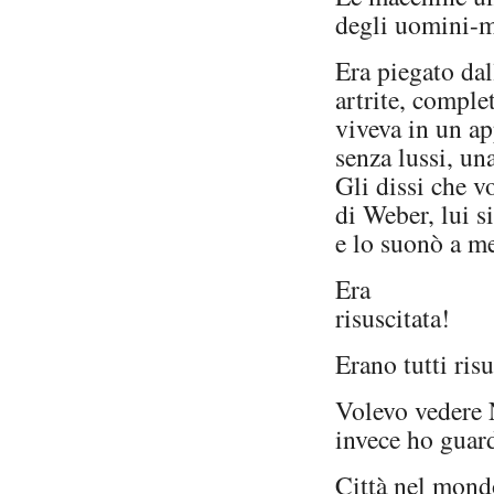
degli uomini-m
Era piegato dal
artrite, compl
viveva in un a
senza lussi, un
Gli dissi che 
di Weber, lui s
e lo suonò a me
Era
risuscitata!
Erano tutti risu
Volevo vedere
invece ho guar
Città nel mond