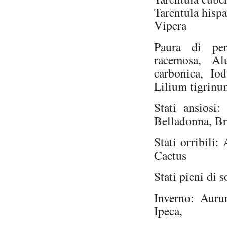
Tarentula hisp
Vipera
Paura di per
racemosa, Al
carbonica, I
Lilium tigrinu
Stati ansiosi
Belladonna, B
Stati orribili
Cactus
Stati pieni di
Inverno: Auru
Ipeca,