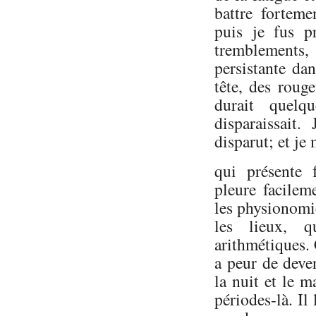
battre forteme
puis je fus p
tremblements
persistante da
tête, des roug
durait quelq
disparaissait.
disparut; et je
qui présente 
pleure facilem
les physionomie
les lieux, q
arithmétiques. 
a peur de deveni
la nuit et le m
périodes-là. Il 