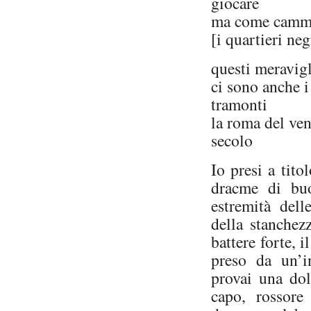
giocare
ma come cammin
[i quartieri neg
questi meravigl
ci sono anche i
tramonti
la roma del ve
secolo
Io presi a tito
dracme di buo
estremità dell
della stanchez
battere forte, 
preso da un’in
provai una dol
capo, rossore