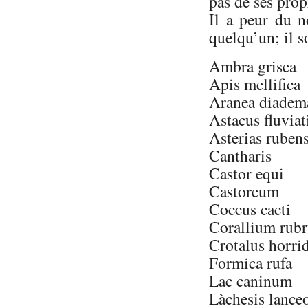
pas de ses propr
Il a peur du n
quelqu’un; il s
Ambra grisea
Apis mellifica
Aranea diadem
Astacus fluviati
Asterias ruben
Cantharis
Castor equi
Castoreum
Coccus cacti
Corallium rub
Crotalus horri
Formica rufa
Lac caninum
Làchesis lance