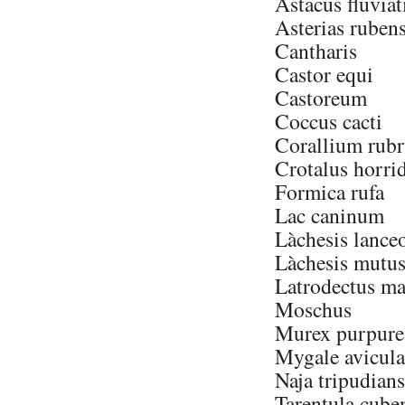
Astacus fluviati
Asterias ruben
Cantharis
Castor equi
Castoreum
Coccus cacti
Corallium rub
Crotalus horri
Formica rufa
Lac caninum
Làchesis lance
Làchesis mutu
Latrodectus ma
Moschus
Murex purpure
Mygale avicula
Naja tripudians
Tarentula cube