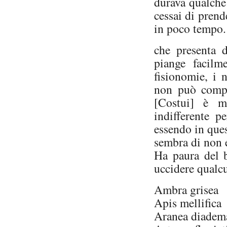
durava qualche 
cessai di prende
in poco tempo.
che presenta 
piange facilm
fisionomie, i 
non può compie
[Costui] è m
indifferente p
essendo in ques
sembra di non es
Ha paura del b
uccidere qualcu
Ambra grisea
Apis mellifica
Aranea diadem